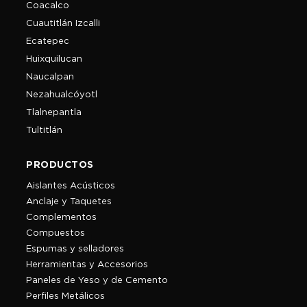
Coacalco
Cuautitlán Izcalli
Ecatepec
Huixquilucan
Naucalpan
Nezahualcóyotl
Tlalnepantla
Tultitlán
PRODUCTOS
Aislantes Acústicos
Anclaje y Taquetes
Complementos
Compuestos
Espumas y selladores
Herramientas y Accesorios
Paneles de Yeso y de Cemento
Perfiles Metálicos