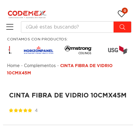
0
CONTAMOS CON PRODUCTOS:
Home
-
Complementos
-
CINTA FIBRA DE VIDRIO
10CMX45M
CINTA FIBRA DE VIDRIO 10CMX45M
4
Valorado
1
5.00
sobre 5
basado en
puntuación de
cliente