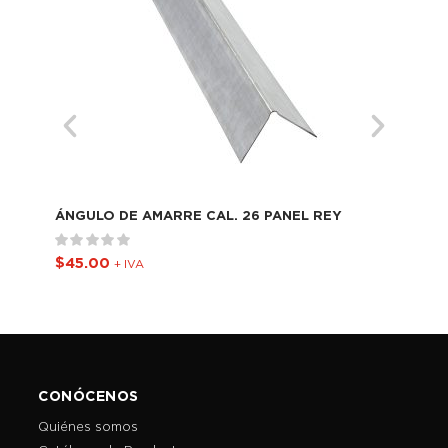
ÁNGULO DE AMARRE CAL. 26 PANEL REY
CAN
$
45.00
$
7
+ IVA
CONÓCENOS
Quiénes somos