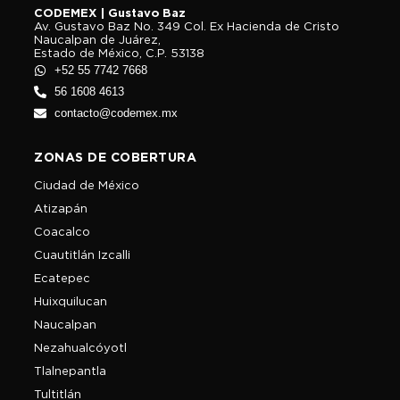
CODEMEX | Gustavo Baz
Av. Gustavo Baz No. 349 Col. Ex Hacienda de Cristo
Naucalpan de Juárez,
Estado de México, C.P. 53138
+52 55 7742 7668
56 1608 4613
contacto@codemex.mx
ZONAS DE COBERTURA
Ciudad de México
Atizapán
Coacalco
Cuautitlán Izcalli
Ecatepec
Huixquilucan
Naucalpan
Nezahualcóyotl
Tlalnepantla
Tultitlán