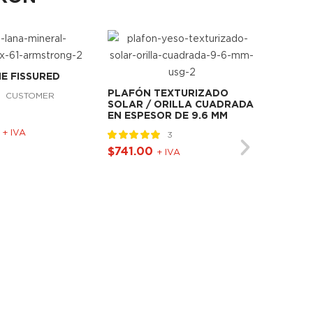
E FISSURED
PLAFÓN TEXTURIZADO
PLAFÓ
1
CUSTOMER
SOLAR / ORILLA CUADRADA
POLAR
EN ESPESOR DE 9.6 MM
EN ESP
+ IVA
3
Valorado
1
5.00
$
741.00
+ IVA
REVIEW
sobre 5 basado
en
puntuación
$
741.
de cliente