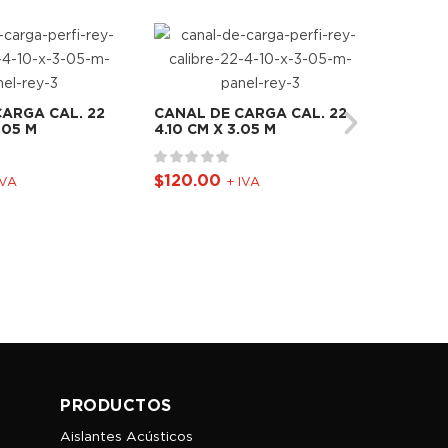
CANAL
24 PA
ARGA CAL. 22
CANAL DE CARGA CAL. 22
.05 M
4.10 CM X 3.05 M
$
60.0
$
120.00
IVA
+ IVA
PRODUCTOS
Aislantes Acústicos