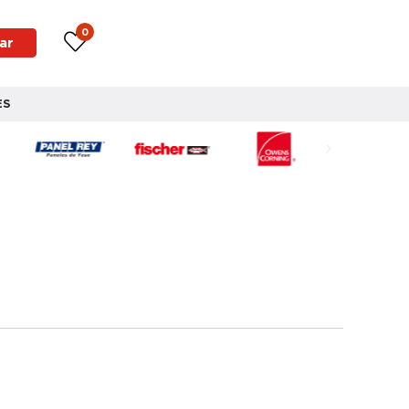
0
ar
ES