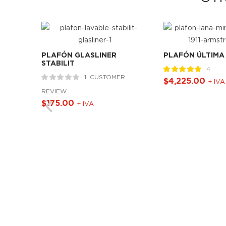
N
PLAFÓN GLASLINER
PLAFÓN ÚLTIMA 
STABILIT
4
R
1
CUSTOMER
Valorado
1
5.00
$
4,225.00
+ IVA
sobre 5 basado
REVIEW
en
puntuación
de cliente
$
175.00
+ IVA