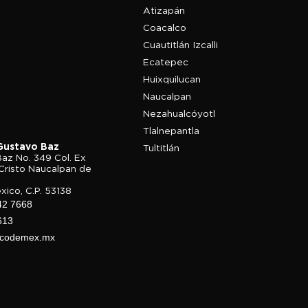
Atizapán
Coacalco
Cuautitlán Izcalli
Ecatepec
Huixquilucan
Naucalpan
Nezahualcóyotl
Tlalnepantla
Gustavo Baz
Tultitlán
az No. 349 Col. Ex
Cristo Naucalpan de
ico, C.P. 53138
42 7668
613
@codemex.mx