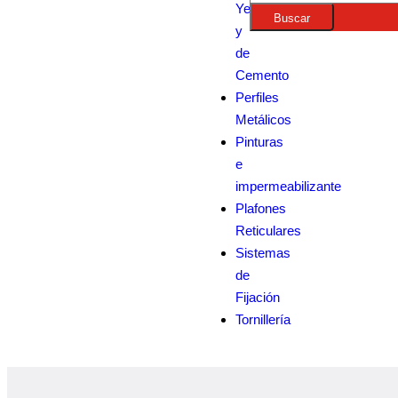
Yeso
Buscar
y
de
Cemento
Perfiles
Metálicos
Pinturas
e
impermeabilizante
Plafones
Reticulares
Sistemas
de
Fijación
Tornillería