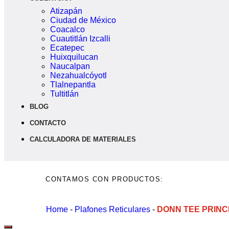
Atizapán
Ciudad de México
Coacalco
Cuautitlán Izcalli
Ecatepec
Huixquilucan
Naucalpan
Nezahualcóyotl
Tlalnepantla
Tultitlán
BLOG
CONTACTO
CALCULADORA DE MATERIALES
CONTAMOS CON PRODUCTOS:
Home
-
Plafones Reticulares
-
DONN TEE PRINCI