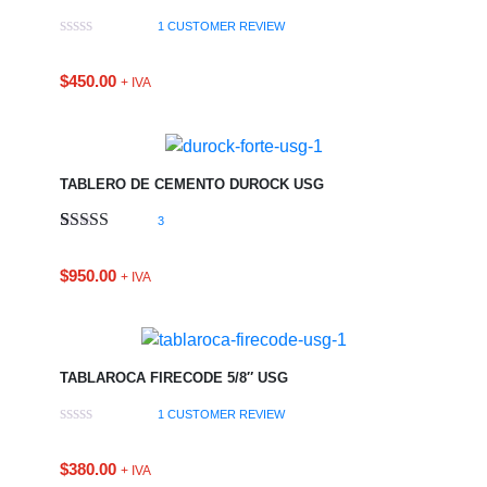
1
CUSTOMER REVIEW
$
450.00
+ IVA
TABLERO DE CEMENTO DUROCK USG
3
Valorado
1
5.00
sobre 5
$
950.00
+ IVA
basado en
puntuación
de cliente
TABLAROCA FIRECODE 5/8″ USG
1
CUSTOMER REVIEW
$
380.00
+ IVA