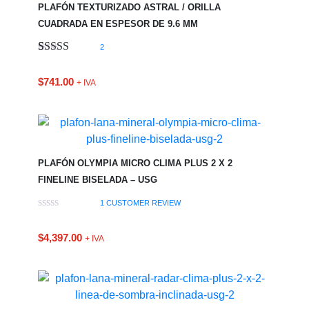
PLAFÓN TEXTURIZADO ASTRAL / ORILLA
CUADRADA EN ESPESOR DE 9.6 MM
2
Valorado
1
5.00
sobre 5
$
741.00
+ IVA
basado en
puntuación
de cliente
PLAFÓN OLYMPIA MICRO CLIMA PLUS 2 X 2
FINELINE BISELADA – USG
1
CUSTOMER REVIEW
$
4,397.00
+ IVA