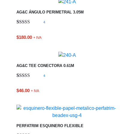
AG&C ÁNGULO PERIMETRAL 3.05M
4
Valorado
1
5.00
sobre 5
$
180.00
+ IVA
basado en
puntuación
de cliente
AG&C TEE CONECTORA 0.61M
4
Valorado
1
5.00
sobre 5
$
46.00
+ IVA
basado en
puntuación
de cliente
PERFATRIM ESQUINERO FLEXIBLE