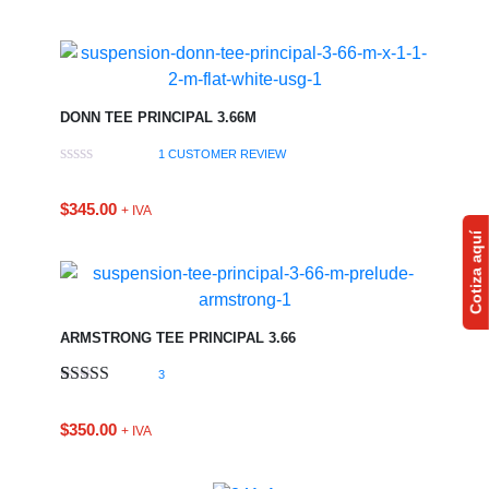
DONN TEE PRINCIPAL 3.66M
1
CUSTOMER REVIEW
$
345.00
+ IVA
Cotiza aquí
ARMSTRONG TEE PRINCIPAL 3.66
3
Valorado
1
5.00
sobre 5
$
350.00
+ IVA
basado en
puntuación
de cliente