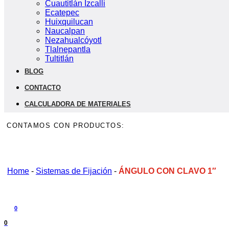
Cuautitlán Izcalli
Ecatepec
Huixquilucan
Naucalpan
Nezahualcóyotl
Tlalnepantla
Tultitlán
BLOG
CONTACTO
CALCULADORA DE MATERIALES
CONTAMOS CON PRODUCTOS:
Home
-
Sistemas de Fijación
-
ÁNGULO CON CLAVO 1″
0
0