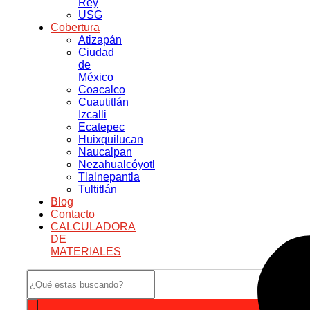
Rey
USG
Cobertura
Atizapán
Ciudad
de
México
Coacalco
Cuautitlán
Izcalli
Ecatepec
Huixquilucan
Naucalpan
Nezahualcóyotl
Tlalnepantla
Tultitlán
Blog
Contacto
CALCULADORA
DE
MATERIALES