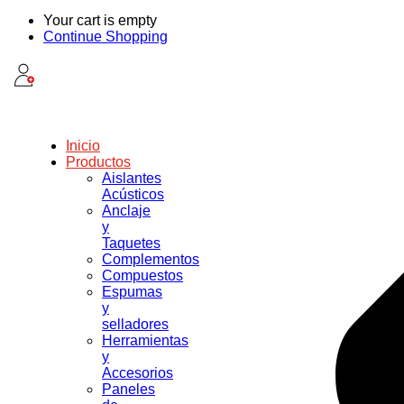
Your cart is empty
Continue Shopping
Inicio
Productos
Aislantes
Acústicos
Anclaje
y
Taquetes
Complementos
Compuestos
Espumas
y
selladores
Herramientas
y
Accesorios
Paneles