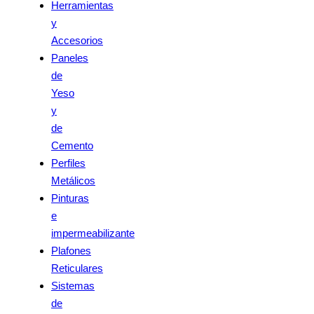
Herramientas
y
Accesorios
Paneles
de
Yeso
y
de
Cemento
Perfiles
Metálicos
Pinturas
e
impermeabilizante
Plafones
Reticulares
Sistemas
de