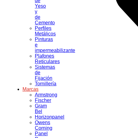
de
Yeso
y
de
Cemento
Perfiles
Metálicos
Pinturas
e
impermeabilizante
Plafones
Reticulares
Sistemas
de
Fijación
Tornillería
Marcas
Armstrong
Fischer
Gram
Bel
Horizonpanel
Owens
Corning
Panel