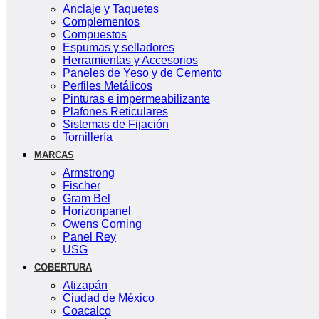
Anclaje y Taquetes
Complementos
Compuestos
Espumas y selladores
Herramientas y Accesorios
Paneles de Yeso y de Cemento
Perfiles Metálicos
Pinturas e impermeabilizante
Plafones Reticulares
Sistemas de Fijación
Tornillería
MARCAS
Armstrong
Fischer
Gram Bel
Horizonpanel
Owens Corning
Panel Rey
USG
COBERTURA
Atizapán
Ciudad de México
Coacalco