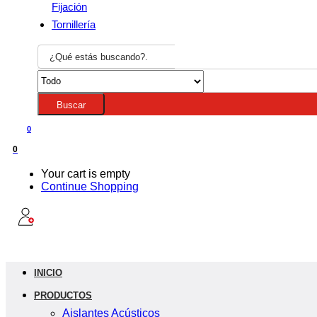
Fijación
Tornillería
Buscar
0
0
Your cart is empty
Continue Shopping
INICIO
PRODUCTOS
Aislantes Acústicos