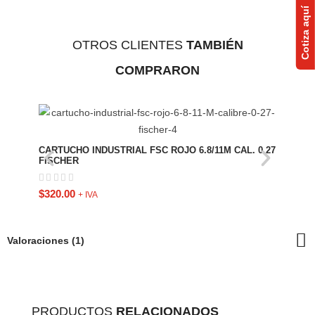
Cotiza aquí
OTROS CLIENTES
TAMBIÉN
COMPRARON
HERR
FISC
CARTUCHO INDUSTRIAL FSC ROJO 6.8/11M CAL. 0.27
FISCHER
$
7,5
$
320.00
+ IVA
Valoraciones (1)
PRODUCTOS
RELACIONADOS