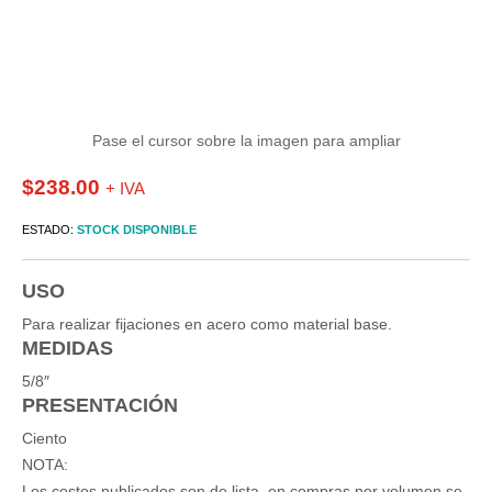
Pase el cursor sobre la imagen para ampliar
$
238.00
+ IVA
ESTADO:
STOCK DISPONIBLE
USO
Para realizar fijaciones en acero como material base.
MEDIDAS
5/8″
PRESENTACIÓN
Ciento
NOTA:
Los costos publicados son de lista, en compras por volumen se