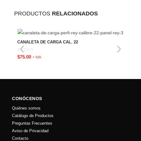
PRODUCTOS
RELACIONADOS
ÁNGU
CANALETA DE CARGA CAL. 22
$
70.
$
75.00
+ IVA
CONÓCENOS
Quiénes somos
Catálogo de Productos
Preguntas Frecuentes
Aviso de Privacidad
Contacto