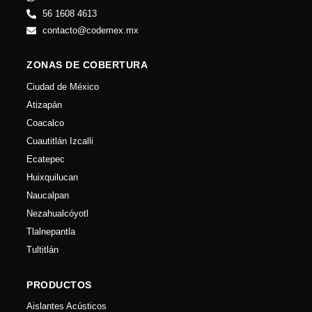
56 1608 4613
contacto@codemex.mx
ZONAS DE COBERTURA
Ciudad de México
Atizapán
Coacalco
Cuautitlán Izcalli
Ecatepec
Huixquilucan
Naucalpan
Nezahualcóyotl
Tlalnepantla
Tultitlán
PRODUCTOS
Aislantes Acústicos