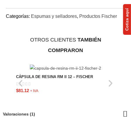
Cotiza aquí
Categorías:
Espumas y selladores
,
Productos Fischer
OTROS CLIENTES
TAMBIÉN
COMPRARON
CÁPS
CÁPSULA DE RESINA RM II 12 – FISCHER
$
172
$
81.12
+ IVA
Valoraciones (1)