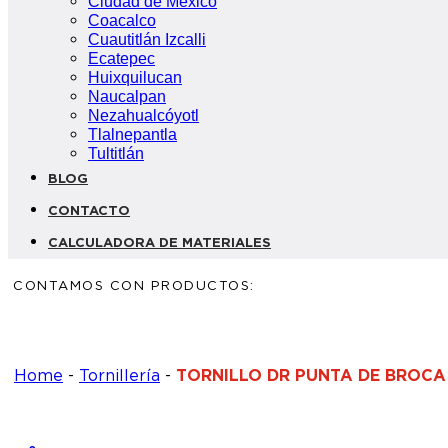
Ciudad de México
Coacalco
Cuautitlán Izcalli
Ecatepec
Huixquilucan
Naucalpan
Nezahualcóyotl
Tlalnepantla
Tultitlán
BLOG
CONTACTO
CALCULADORA DE MATERIALES
CONTAMOS CON PRODUCTOS:
Home
-
Tornillería
-
TORNILLO DR PUNTA DE BROCA 