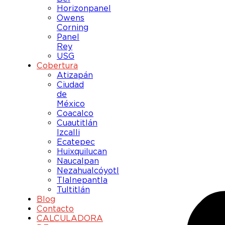
Horizonpanel
Owens
Corning
Panel
Rey
USG
Cobertura
Atizapán
Ciudad
de
México
Coacalco
Cuautitlán
Izcalli
Ecatepec
Huixquilucan
Naucalpan
Nezahualcóyotl
Tlalnepantla
Tultitlán
Blog
Contacto
CALCULADORA