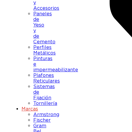
y
Accesorios
Paneles
de
Yeso
y
de
Cemento
Perfiles
Metálicos
Pinturas
e
impermeabilizante
Plafones
Reticulares
Sistemas
de
Fijación
Tornillería
Marcas
Armstrong
Fischer
Gram
Bel