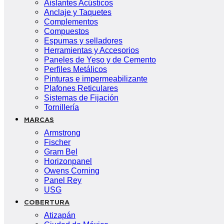
Aislantes Acústicos
Anclaje y Taquetes
Complementos
Compuestos
Espumas y selladores
Herramientas y Accesorios
Paneles de Yeso y de Cemento
Perfiles Metálicos
Pinturas e impermeabilizante
Plafones Reticulares
Sistemas de Fijación
Tornillería
MARCAS
Armstrong
Fischer
Gram Bel
Horizonpanel
Owens Corning
Panel Rey
USG
COBERTURA
Atizapán