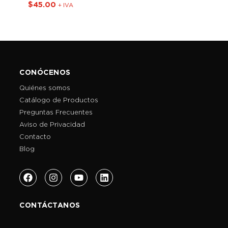
$
45.00
$
7
+ IVA
CONÓCENOS
Quiénes somos
Catálogo de Productos
Preguntas Frecuentes
Aviso de Privacidad
Contacto
Blog
CONTÁCTANOS