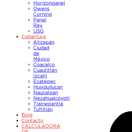
Horizonpanel
Owens
Corning
Panel
Rey
USG
Cobertura
Atizapán
Ciudad
de
México
Coacalco
Cuautitlán
Izcalli
Ecatepec
Huixquilucan
Naucalpan
Nezahualcóyotl
Tlalnepantla
Tultitlán
Blog
Contacto
CALCULADORA
DE