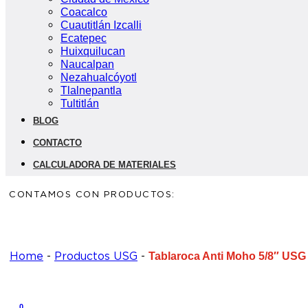
Coacalco
Cuautitlán Izcalli
Ecatepec
Huixquilucan
Naucalpan
Nezahualcóyotl
Tlalnepantla
Tultitlán
BLOG
CONTACTO
CALCULADORA DE MATERIALES
CONTAMOS CON PRODUCTOS:
Home
-
Productos USG
-
Tablaroca Anti Moho 5/8″ USG
0