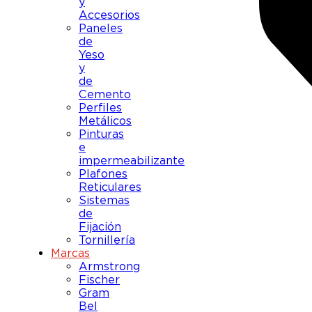
y
Accesorios
Paneles
de
Yeso
y
de
Cemento
Perfiles
Metálicos
Pinturas
e
impermeabilizante
Plafones
Reticulares
Sistemas
de
Fijación
Tornillería
Marcas
Armstrong
Fischer
Gram
Bel