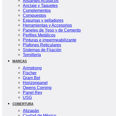
Aislantes Acústicos
Anclaje y Taquetes
Complementos
Compuestos
Espumas y selladores
Herramientas y Accesorios
Paneles de Yeso y de Cemento
Perfiles Metálicos
Pinturas e impermeabilizante
Plafones Reticulares
Sistemas de Fijación
Tornillería
MARCAS
Armstrong
Fischer
Gram Bel
Horizonpanel
Owens Corning
Panel Rey
USG
COBERTURA
Atizapán
Ciudad de México